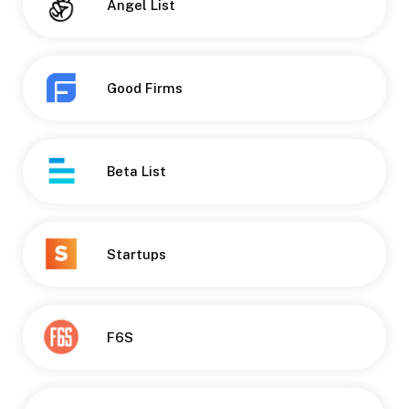
Angel List
Good Firms
Beta List
Startups
F6S